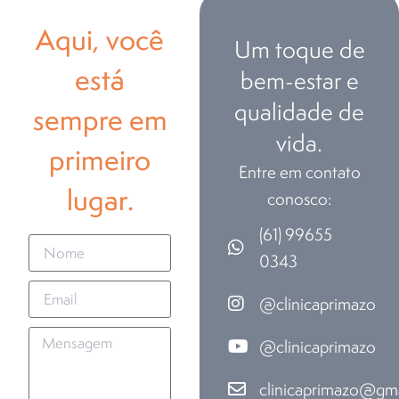
Aqui, você
Um toque de
está
bem-estar e
qualidade de
sempre em
vida.
primeiro
Entre em contato
lugar.
conosco:
(61) 99655
0343
@clinicaprimazo
@clinicaprimazo
clinicaprimazo@gm