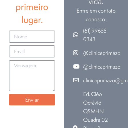
vida.
primeiro
Entre em contato
lugar.
conosco:
(61) 99655
0343
@clinicaprimazo
@clinicaprimazo
clinicaprimazo@gm
Ed. Cléo
Enviar
Octávio
QSMHN
Quadra 02